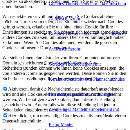
Cookies zu akzeptieren / abzulehnen, wenn Sie unsere Website
Gerades Thermoelement mit keramischem
erneut besuchen.
Wir respektieren es voll und ganz, wenn Sie Cookies ablehnen
Außenschutzrohr
möchten. Um zu vermeiden, dass Sie immer wieder nach Cookies
gefragt werden, erlauben Sie uns bitte, einen Cookie für Ihre
Einstellungen zu speichern. Sie können sich jederzeit abmelden oder
Gerades Thermoelement mit metallischem
andere Cookies zulassen, um unsere Dienste vollumfänglich nutzen
zu können. Wenn Sie Cookies ablehnen, werden alle gesetzten
Cookies auf unserer Domain entfernt.
Außenschutzrohr
Wir stellen Ihnen eine Liste der von Ihrem Computer auf unserer
Domain gespeicherten Cookies zur Verfügung. Aus
Gerades Thermoelement mit
Sicherheitsgründen können wie Ihnen keine Cookies anzeigen, die
von anderen Domains gespeichert werden. Diese können Sie in den
Sicherheitseinstellungen Ihres Browsers einsehen.
Keramikschutzrohr und Platinschutzhülse
Aktivieren, damit die Nachrichtenleiste dauerhaft ausgeblendet
wird und alle Cookies, denen nicht zugestimmt wurde, abgelehnt
Hochtemperaturfühler, nicht biegbar
werden. Wir benötigen zwei Cookies, damit diese Einstellung
gespeichert wird. Andernfalls wird diese Mitteilung bei jedem
Zweiteiliges Mantelthermoelement mit
Seitenladen eingeblendet werden.
Hier klicken, um notwendige Cookies zu aktivieren/deaktivieren.
Datenschutzrichtlinie
Platin-Mantel