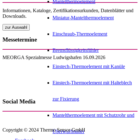
Mantelthermoelement
Informationen, Kataloge, Zertifikationsurkunden, Datenblätter und
Downloads.
Miniatur-Mantelthermoelement
Einschraub-Thermoelement
Messetermine
Bremsflüssigkeitsfühler
MEORGA Spezialmesse Ludwigshafen 16.09.2026
Einstech-Thermoelement mit Kanüle
Einstech-Thermoelement mit Halteblech
zur Fixierung
Social Media
Mantelthermoelement mit Schutzrohr und
Copyright © 2024 Thermo Sensor GmbH
Überwurfmutter