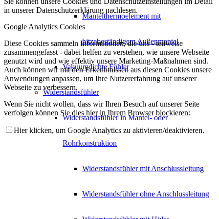
Sie können unsere Cookies und Datenschutzeinstellungen im Detail
in unserer Datenschutzerklärung nachlesen.
Mantelthermoelement mit
Google Analytics Cookies
hitzebeständigem Außenmantel
Diese Cookies sammeln Informationen, die uns - teilweise
zusammengefasst - dabei helfen zu verstehen, wie unsere Webseite
genutzt wird und wie effektiv unsere Marketing-Maßnahmen sind.
Vakuumdichte Fühler
Auch können wir mit den Erkenntnissen aus diesen Cookies unsere
Anwendungen anpassen, um Ihre Nutzererfahrung auf unserer
Webseite zu verbessern.
Widerstandsfühler
Wenn Sie nicht wollen, dass wir Ihren Besuch auf unserer Seite
verfolgen können Sie dies hier in Ihrem Browser blockieren:
Widerstandsfühler in Mantel- oder
Hier klicken, um Google Analytics zu aktivieren/deaktivieren.
Rohrkonstruktion
Widerstandsfühler mit Anschlussleitung
Widerstandsfühler ohne Anschlussleitung