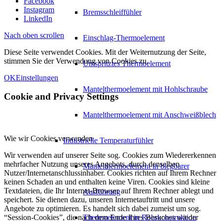
Facebook
Instagram
Bremsschleiffühler
LinkedIn
Nach oben scrollen
Einschlag-Thermoelement
Diese Seite verwendet Cookies. Mit der Weiternutzung der Seite,
stimmen Sie der Verwendung von Cookies zu.
Umspritztes Thermoelement
OK
Einstellungen
Mantelthermoelement mit Hohlschraube
Cookie and Privacy Settings
Mantelthermoelement mit Anschweißblech
Wie wir Cookies verwenden
Industrielle Temperaturfühler
Wir verwenden auf unserer Seite sog. Cookies zum Wiedererkennen
mehrfacher Nutzung unseres Angebots, durch denselben
Mantelthermoelement in biegbarer
Nutzer/Internetanschlussinhaber. Cookies richten auf Ihrem Rechner
keinen Schaden an und enthalten keine Viren. Cookies sind kleine
Textdateien, die Ihr Internet-Browser auf Ihrem Rechner ablegt und
Ausführung
speichert. Sie dienen dazu, unseren Internetauftritt und unsere
Angebote zu optimieren. Es handelt sich dabei zumeist um sog.
“Session-Cookies”, die nach dem Ende Ihres Besuches wieder
Thermoelement in Rohrkonstruktion