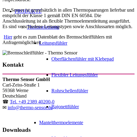
Der Sensor ist grundsätzlich in allen Thermopaarungen lieferbar und
PRODUKTE
entspricht der Klasse 1 gemäß DIN EN 60584. Die
Anschlussleitung ist als flexible Thermoelementleitung ausgeführt.
Es sind verschiedene Leitungstypen sowie Anschlussarten möglich.
Thermoelemente
Hier
geht es zum Datenblatt des Bremsschleiffühlers mit
Anfragemöglichkeit
Leitungsfühler
Oberflächenfühler mit Klebepad
Kontakt
Flexibler Leitungsfühler
Thermo Sensor GmbH
Carl-Zeiss-Straße 1
59368
Werne
Rohrschellenfühler
Deutschland
☎
Tel. +49 2389 40200-0
Bajonettfühler
✉
info@thermo-sensor.de
Mantelthermoelemente
Downloads