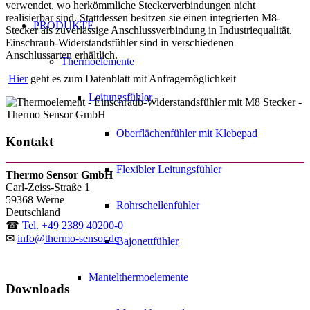
verwendet, wo herkömmliche Steckerverbindungen nicht
realisierbar sind. Stattdessen besitzen sie einen integrierten M8-
PRODUKTE
Stecker als zuverlässige Anschlussverbindung in Industriequalität.
Einschraub-Widerstandsfühler sind in verschiedenen
Anschlussarten erhältlich.
Thermoelemente
Hier
geht es zum Datenblatt mit Anfragemöglichkeit
Leitungsfühler
Oberflächenfühler mit Klebepad
Kontakt
Flexibler Leitungsfühler
Thermo Sensor GmbH
Carl-Zeiss-Straße 1
59368
Werne
Rohrschellenfühler
Deutschland
☎
Tel. +49 2389 40200-0
✉
info@thermo-sensor.de
Bajonettfühler
Mantelthermoelemente
Downloads