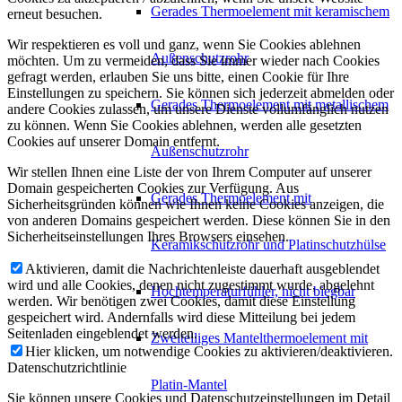
Gerades Thermoelement mit keramischem
erneut besuchen.
Wir respektieren es voll und ganz, wenn Sie Cookies ablehnen
Außenschutzrohr
möchten. Um zu vermeiden, dass Sie immer wieder nach Cookies
gefragt werden, erlauben Sie uns bitte, einen Cookie für Ihre
Einstellungen zu speichern. Sie können sich jederzeit abmelden oder
Gerades Thermoelement mit metallischem
andere Cookies zulassen, um unsere Dienste vollumfänglich nutzen
zu können. Wenn Sie Cookies ablehnen, werden alle gesetzten
Cookies auf unserer Domain entfernt.
Außenschutzrohr
Wir stellen Ihnen eine Liste der von Ihrem Computer auf unserer
Domain gespeicherten Cookies zur Verfügung. Aus
Gerades Thermoelement mit
Sicherheitsgründen können wie Ihnen keine Cookies anzeigen, die
von anderen Domains gespeichert werden. Diese können Sie in den
Sicherheitseinstellungen Ihres Browsers einsehen.
Keramikschutzrohr und Platinschutzhülse
Aktivieren, damit die Nachrichtenleiste dauerhaft ausgeblendet
wird und alle Cookies, denen nicht zugestimmt wurde, abgelehnt
Hochtemperaturfühler, nicht biegbar
werden. Wir benötigen zwei Cookies, damit diese Einstellung
gespeichert wird. Andernfalls wird diese Mitteilung bei jedem
Seitenladen eingeblendet werden.
Zweiteiliges Mantelthermoelement mit
Hier klicken, um notwendige Cookies zu aktivieren/deaktivieren.
Datenschutzrichtlinie
Platin-Mantel
Sie können unsere Cookies und Datenschutzeinstellungen im Detail