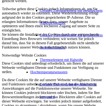
gelöscht werden.
Teilweise geben diese Cookies jedoch Informationen ab, um Sie
Gerades Thermoelement mit metallischem
automatisch wieder zu erkennen. Diese Wiedererkennung erfolgt
aufgrund der in den Cookies gespeicherten IP-Adresse. Die so
erlangten Informationen dienen dazu, unsere Angebote zu
Außenschutzrohr
optimieren und Ihnen einen leichteren Zugang auf unsere Seite zu
ermöglichen.
Sie können die Installation der Cookies durch eine entsprechende
Gerades Thermoelement mit keramischem
Einstellung Ihres Browsers verhindern; wir weisen Sie jedoch
darauf hin, dass Sie in diesem Fall gegebenenfalls nicht sämtliche
Funktionen unserer Website vollumfänglich nutzen können.
Außenschutzrohr
Notwendige Website Cookies
Thermoelement mit Halsrohr
Diese Cookies sind unbedingt erforderlich, um Ihnen die auf unserer
Webseite verfügbaren Dienste und Funktionen zur Verfügung zu
stellen.
Hochtemperatursensoren
Da diese Cookies für die auf unserer Webseite verfügbaren Dienste
und Funktionen unbedingt erforderlich sind, hat die Ablehnung
Gerades Thermoelement vakuumdicht
Auswirkungen auf die Funktionsweise unserer Webseite. Sie
können Cookies jederzeit blockieren oder löschen, indem Sie Ihre
vergossen
Browsereinstellungen ändern und das Blockieren aller Cookies auf
dieser Webseite erzwingen. Sie werden jedoch immer aufgefordert,
Cookies zu akzeptieren / abzulehnen, wenn Sie unsere Website