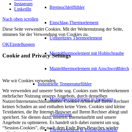
Instagram
Bremsschleiffühler
LinkedIn
Nach oben scrollen
Einschlag-Thermoelement
Diese Seite verwendet Cookies. Mit der Weiternutzung der Seite,
stimmen Sie der Verwendung von Cookies zu.
Umspritztes Thermoelement
OK
Einstellungen
Mantelthermoelement mit Hohlschraube
Cookie and Privacy Settings
Mantelthermoelement mit Anschweißblech
Wie wir Cookies verwenden
Industrielle Temperaturfühler
Wir verwenden auf unserer Seite sog. Cookies zum Wiedererkennen
mehrfacher Nutzung unseres Angebots, durch denselben
Mantelthermoelement in biegbarer
Nutzer/Internetanschlussinhaber. Cookies richten auf Ihrem Rechner
keinen Schaden an und enthalten keine Viren. Cookies sind kleine
Textdateien, die Ihr Internet-Browser auf Ihrem Rechner ablegt und
Ausführung
speichert. Sie dienen dazu, unseren Internetauftritt und unsere
Angebote zu optimieren. Es handelt sich dabei zumeist um sog.
“Session-Cookies”, die nach dem Ende Ihres Besuches wieder
Thermoelement in Rohrkonstruktion