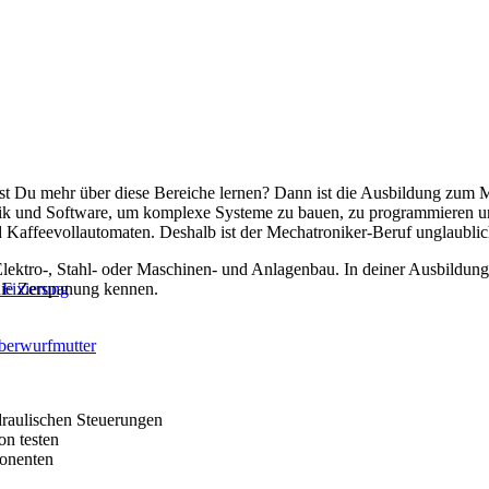
st Du mehr über diese Bereiche lernen? Dann ist die Ausbildung zum M
 und Software, um komplexe Systeme zu bauen, zu programmieren und in
affeevollautomaten. Deshalb ist der Mechatroniker-Beruf unglaublich 
ektro-, Stahl- oder Maschinen- und Anlagenbau. In deiner Ausbildung l
 die Zerspanung kennen.
 Fixierung
berwurfmutter
raulischen Steuerungen
on testen
ponenten