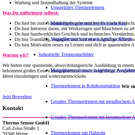
Wartung und Instandhaltung der Systeme
Umspritztes Thermoelement
Was Du mitbringen solltest:
Du hast bis zum Ausbildungsbeginn mindestens einen Realschu
Mantelthermoelement mit Hohlschraube
Du hast Interesse daran, mit Werkzeugen und Maschinen zu arb
Du hast handwerkliches Geschick und technisches Verständnis.
Mantelthermoelement mit Anschweißblech
Du bist Teamfähig, engagiert und hast eine sorgfältige Arbeitsw
Du hast Motivation neues zu Lernen und dich in spannenden A
Industrielle Temperaturfühler
Warum wir?
Wir bieten eine spannende, abwechslungsreiche Ausbildung in einem
Mantelthermoelement in biegbarer Ausführ
bekommst großes Entwicklungspotenzial sowie langfristige Perspektive
Ideen einzubringen und weiterzuentwickeln.
Thermoelement in Rohrkonstruktion
Wir si
Jetzt Bewerben
Gerades Thermoelement mit metallischem A
Kontakt
Gerades Thermoelement mit keramischem A
Thermo Sensor GmbH
Carl-Zeiss-Straße 1
Thermoelement mit Halsrohr
59368
Werne