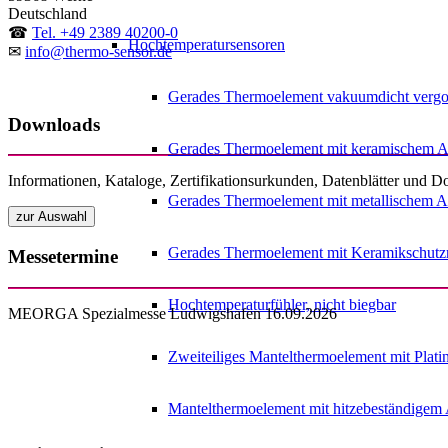
Deutschland
☎
Tel. +49 2389 40200-0
Hochtemperatursensoren
✉
info@thermo-sensor.de
Gerades Thermoelement vakuumdicht vergo
Downloads
Gerades Thermoelement mit keramischem A
Informationen, Kataloge, Zertifikationsurkunden, Datenblätter und 
Gerades Thermoelement mit metallischem A
Gerades Thermoelement mit Keramikschutzr
Messetermine
Hochtemperaturfühler, nicht biegbar
MEORGA Spezialmesse Ludwigshafen 16.09.2026
Zweiteiliges Mantelthermoelement mit Plati
Mantelthermoelement mit hitzebeständigem