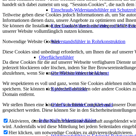
handelt sich dabei zumeist um sog. “Session-Cookies”, die nach dem
Einschraub-Widerstandsfühler mit Schutzro
Teilweise geben diese Cookies jedoch Informationen ab, um Sie auto
Informationen dienen dazu, unsere Angebote zu optimieren und Ihnen 
Sie können die Installation der Cookies durch eine entsprechende Ein
Einschraub-Widerstandsfühler mit M8 Steck
unserer Website vollumfänglich nutzen können.
Notwendige Website Cookies
Widerstandsfühler in Rohrkonstruktion
Diese Cookies sind unbedingt erforderlich, um Ihnen die auf unserer
Oberflächenfühler
Da diese Cookies für die auf unserer Webseite verfügbaren Dienste 
jederzeit blockieren oder löschen, indem Sie Ihre Browsereinstellung
abzulehnen, wenn Sie unsere Website erneut besuchen.
Oberflächenfühler mit Magnet
Wir respektieren es voll und ganz, wenn Sie Cookies ablehnen möchte
speichern. Sie können sich jederzeit abmelden oder andere Cookies z
Rohrschellenfühler
Domain entfernt.
Wir stellen Ihnen eine Liste der von Ihrem Computer auf unserer D
Oberflächenfühler mit Klebepad
gespeichert werden. Diese können Sie in den Sicherheitseinstellunge
Industrielle Widerstandsfühler
Aktivieren, damit die Nachrichtenleiste dauerhaft ausgeblendet w
wird. Andernfalls wird diese Mitteilung bei jedem Seitenladen eingeb
Hier klicken, um notwendige Cookies zu aktivieren/deaktivieren.