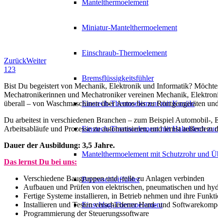
Mantelthermoelement
Miniatur-Mantelthermoelement
Einschraub-Thermoelement
Zurück
Weiter
1
2
3
Bremsflüssigkeitsfühler
Bist Du begeistert von Mechanik, Elektronik und Informatik? Möchte
Mechatronikerinnen und Mechatroniker vereinen Mechanik, Elektronik
überall – von Waschmaschinen über Autos bis zu Röntgengeräten und K
Einstech-Thermoelement mit Kanüle
Du arbeitest in verschiedenen Branchen – zum Beispiel Automobil-, El
Arbeitsabläufe und Prozesse zu automatisieren, und lernst außerdem
Einstech-Thermoelement mit Halteblech zur
Dauer der Ausbildung: 3,5 Jahre.
Mantelthermoelement mit Schutzrohr und Ü
Das lernst Du bei uns:
Verschiedene Baugruppen und -teile zu Anlagen verbinden
Bremsschleiffühler
Aufbauen und Prüfen von elektrischen, pneumatischen und hyd
Fertige Systeme installieren, in Betrieb nehmen und ihre Funkti
Installieren und Testen verschiedener Hard- und Softwarekom
Einschlag-Thermoelement
Programmierung der Steuerungssoftware