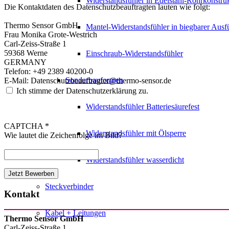
Widerstandsfühler in Edelstahl-Rohrkonstru
Die Kontaktdaten des Datenschutzbeauftragten lauten wie folgt:
Thermo Sensor GmbH
Mantel-Widerstandsfühler in biegbarer Aus
Frau Monika Grote-Westrich
Carl-Zeiss-Straße 1
59368 Werne
Einschraub-Widerstandsfühler
GERMANY
Telefon: +49 2389 40200-0
Sonderbauformen
E-Mail: Datenschutzbeauftragter@thermo-sensor.de
Ich stimme der Datenschutzerklärung zu.
Widerstandsfühler Batteriesäurefest
CAPTCHA *
Widerstandsfühler mit Ölsperre
Wie lautet die Zeichenfolge im Bild?
Widerstandsfühler wasserdicht
Steckverbinder
Kontakt
Kabel + Leitungen
Thermo Sensor GmbH
Carl-Zeiss-Straße 1