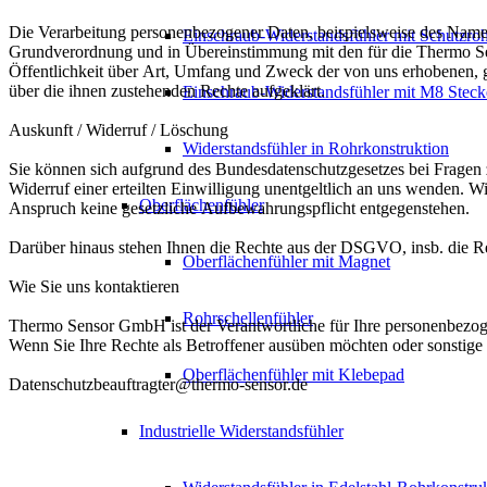
Die Verarbeitung personenbezogener Daten, beispielsweise des Namens
Einschraub-Widerstandsfühler mit Schutzro
Grundverordnung und in Übereinstimmung mit den für die Thermo Se
Öffentlichkeit über Art, Umfang und Zweck der von uns erhobenen, g
über die ihnen zustehenden Rechte aufgeklärt.
Einschraub-Widerstandsfühler mit M8 Steck
Auskunft / Widerruf / Löschung
Widerstandsfühler in Rohrkonstruktion
Sie können sich aufgrund des Bundesdatenschutzgesetzes bei Fragen
Widerruf einer erteilten Einwilligung unentgeltlich an uns wenden. W
Oberflächenfühler
Anspruch keine gesetzliche Aufbewahrungspflicht entgegenstehen.
Darüber hinaus stehen Ihnen die Rechte aus der DSGVO, insb. die R
Oberflächenfühler mit Magnet
Wie Sie uns kontaktieren
Rohrschellenfühler
Thermo Sensor GmbH ist der Verantwortliche für Ihre personenbezo
Wenn Sie Ihre Rechte als Betroffener ausüben möchten oder sonstige F
Oberflächenfühler mit Klebepad
Datenschutzbeauftragter@thermo-sensor.de
Industrielle Widerstandsfühler