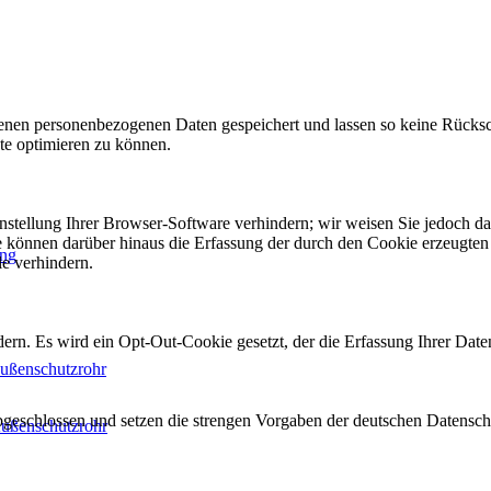
en personenbezogenen Daten gespeichert und lassen so keine Rückschl
te optimieren zu können.
tellung Ihrer Browser-Software verhindern; wir weisen Sie jedoch dara
 können darüber hinaus die Erfassung der durch den Cookie erzeugten 
ung
e verhindern.
ern. Es wird ein Opt-Out-Cookie gesetzt, der die Erfassung Ihrer Date
ußenschutzrohr
bgeschlossen und setzen die strengen Vorgaben der deutschen Datensc
ußenschutzrohr