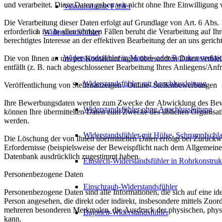
und verarbeitet. Diese Daten geben wir nicht ohne Ihre Einwilligung w
Vakuumdichte Fühler
Die Verarbeitung dieser Daten erfolgt auf Grundlage von Art. 6 Abs
erforderlich ist. In allen übrigen Fällen beruht die Verarbeitung auf 
Widerstandsfühler
berechtigtes Interesse an der effektiven Bearbeitung der an uns geric
Widerstandsfühler in Mantel- oder Rohrkonstrukti
Die von Ihnen an uns per Kontaktanfragen übersandten Daten verblei
entfällt (z. B. nach abgeschlossener Bearbeitung Ihres Anliegens/An
Widerstandsfühler mit Anschlussleitung
Veröffentlichung von Stellenanzeigen / Online- Stellenbewerbungen
Ihre Bewerbungsdaten werden zum Zwecke der Abwicklung des Bewerbu
Widerstandsfühler ohne Anschlussleitung
können Ihre übermittelten Daten zum Zwecke des üblichen Organisatio
werden.
Widerstandsfühler mit Hülse, Schrumpfschl
Die Löschung der von Ihnen übermittelten Daten erfolgt bei Zurückweisung Ihrer Stellenbewerbung automatisch zwei Monate nach Bekanntgabe der Zurückweisung. Dies gilt ni
Erfordernisse (beispielsweise der Beweispflicht nach dem Allgemeine
Datenbank ausdrücklich zugestimmt haben.
Einstech-Widerstandsfühler in Rohrkonstruk
Personenbezogene Daten
Einschraub-Widerstandsfühler
Personenbezogene Daten sind alle Informationen, die sich auf eine iden
Person angesehen, die direkt oder indirekt, insbesondere mittels Z
mehreren besonderen Merkmalen, die Ausdruck der physischen, physiolog
Bajonett-Widerstandsfühler
kann.