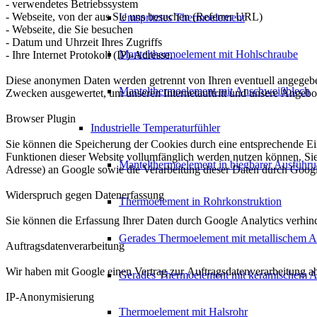
- verwendetes Betriebssystem
- Webseite, von der aus Sie uns besuchen (Referrer URL)
Umspritztes Thermoelement
- Webseite, die Sie besuchen
- Datum und Uhrzeit Ihres Zugriffs
Mantelthermoelement mit Hohlschraube
- Ihre Internet Protokoll (IP)-Adresse.
Diese anonymen Daten werden getrennt von Ihren eventuell angegeben
Mantelthermoelement mit Anschweißblech
Zwecken ausgewertet, um unseren Internetauftritt und unsere Angebo
Browser Plugin
Industrielle Temperaturfühler
Sie können die Speicherung der Cookies durch eine entsprechende Eins
Funktionen dieser Website vollumfänglich werden nutzen können. Sie
Mantelthermoelement in biegbarer Ausführ
Adresse) an Google sowie die Verarbeitung dieser Daten durch Googl
Widerspruch gegen Datenerfassung
Thermoelement in Rohrkonstruktion
Sie können die Erfassung Ihrer Daten durch Google Analytics verhind
Gerades Thermoelement mit metallischem A
Auftragsdatenverarbeitung
Wir haben mit Google einen Vertrag zur Auftragsdatenverarbeitung a
Gerades Thermoelement mit keramischem A
IP-Anonymisierung
Thermoelement mit Halsrohr