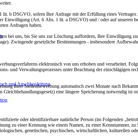
eiter.
. 1 lit. b DSGVO, sofern Ihre Anfrage mit der Erfüllung eines Vertr
Ihrer Einwilligung (Art. 6 Abs. 1 lit. a DSGVO) und / oder auf unseren b
hteten Anfragen haben.
on
ben bei uns, bis Sie uns zur Löschung auffordern, Ihre Einwilligung z
frage). Zwingende gesetzliche Bestimmungen - insbesondere Aufbewahru
ngsverfahrens elektronisch von uns erhoben und verarbeitet. Folgt 
ns- und Verwaltungsprozesses unter Beachtung der einschlägigen rechtl
auch und Anschlussleitung
cht, wenn aufgrund gesetzlicher
n Gleichbehandlungsgesetz) eine längere Speicherung notwendig ist ode
tion
tifizierte oder identifizierbare natürliche Person (im Folgenden „betrof
uordnung zu einer Kennung wie einem Namen, zu einer Kennnummer, zu 
ischen, genetischen, psychischen, wirtschaftlichen, kulturellen oder s