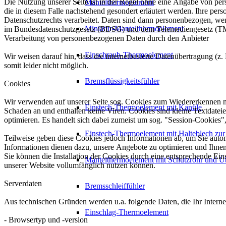
Die Nutzung unserer Seite ist in der Regel ohne eine Angabe von pe
Mantelthermoelement
die in diesem Falle nachstehend gesondert erläutert werden. Ihre p
Datenschutzrechts verarbeitet. Daten sind dann personenbezogen, we
Miniatur-Mantelthermoelement
im Bundesdatenschutzgesetz (BDSG) und dem Telemediengesetz (TMG
Verarbeitung von personenbezogenen Daten durch den Anbieter
Einschraub-Thermoelement
Wir weisen darauf hin, dass die internetbasierte Datenübertragung (z
somit leider nicht möglich.
Bremsflüssigkeitsfühler
Cookies
Wir verwenden auf unserer Seite sog. Cookies zum Wiedererkennen m
Einstech-Thermoelement mit Kanüle
Schaden an und enthalten keine Viren. Cookies sind kleine Textdateie
optimieren. Es handelt sich dabei zumeist um sog. "Session-Cookies
Einstech-Thermoelement mit Halteblech zur
Teilweise geben diese Cookies jedoch Informationen ab, um Sie auto
Informationen dienen dazu, unsere Angebote zu optimieren und Ihnen 
Sie können die Installation der Cookies durch eine entsprechende Ein
Mantelthermoelement mit Schutzrohr und Ü
unserer Website vollumfänglich nutzen können.
Serverdaten
Bremsschleiffühler
Aus technischen Gründen werden u.a. folgende Daten, die Ihr Internet
Einschlag-Thermoelement
- Browsertyp und -version