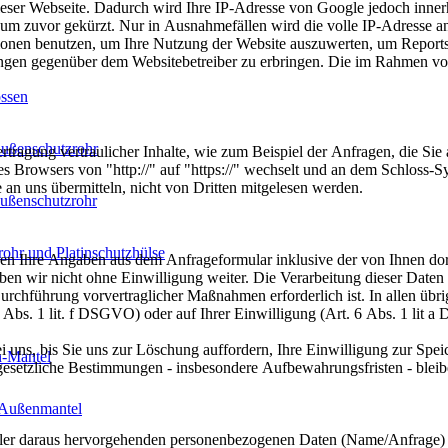
eser Webseite. Dadurch wird Ihre IP-Adresse von Google jedoch inner
um zuvor gekürzt. Nur in Ausnahmefällen wird die volle IP-Adresse a
tionen benutzen, um Ihre Nutzung der Website auszuwerten, um Reports
ungen gegenüber dem Websitebetreiber zu erbringen. Die im Rahmen vo
ssen
ußenschutzrohr
tragung vertraulicher Inhalte, wie zum Beispiel der Anfragen, die Sie 
es Browsers von "http://" auf "https://" wechselt und an dem Schloss-S
 an uns übermitteln, nicht von Dritten mitgelesen werden.
ußenschutzrohr
ohr und Platinschutzhülse
n Ihre Angaben aus dem Anfrageformular inklusive der von Ihnen do
ben wir nicht ohne Einwilligung weiter. Die Verarbeitung dieser Daten
chführung vorvertraglicher Maßnahmen erforderlich ist. In allen übrig
6 Abs. 1 lit. f DSGVO) oder auf Ihrer Einwilligung (Art. 6 Abs. 1 lit 
uns, bis Sie uns zur Löschung auffordern, Ihre Einwilligung zur Spei
n-Mantel
gesetzliche Bestimmungen - insbesondere Aufbewahrungsfristen - bleib
 Außenmantel
 aller daraus hervorgehenden personenbezogenen Daten (Name/Anfrage)