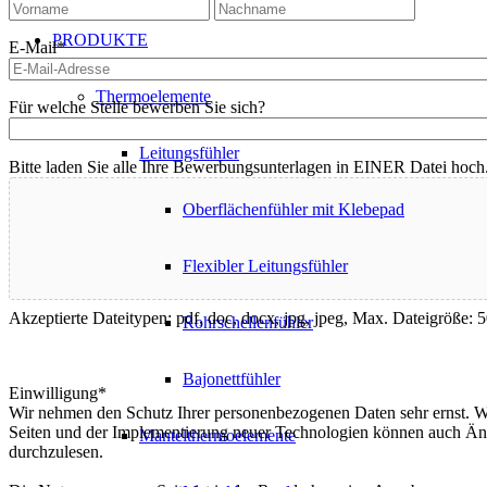
Vorname
Nachnam
PRODUKTE
E-Mail
*
Thermoelemente
Für welche Stelle bewerben Sie sich?
Leitungsfühler
Bitte laden Sie alle Ihre Bewerbungsunterlagen in EINER Datei hoch
Oberflächenfühler mit Klebepad
Flexibler Leitungsfühler
Akzeptierte Dateitypen: pdf, doc, docx, jpg, jpeg, Max. Dateigröße:
Rohrschellenfühler
Bajonettfühler
Einwilligung
*
Wir nehmen den Schutz Ihrer personenbezogenen Daten sehr ernst. Wi
Seiten und der Implementierung neuer Technologien können auch Ände
Mantelthermoelemente
durchzulesen.