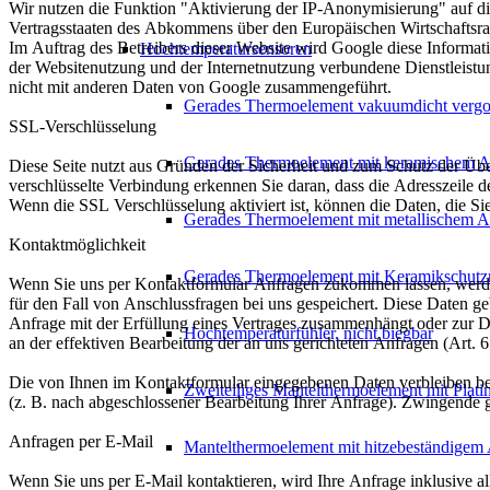
Wir nutzen die Funktion "Aktivierung der IP-Anonymisierung" auf di
Vertragsstaaten des Abkommens über den Europäischen Wirtschaftsra
Im Auftrag des Betreibers dieser Website wird Google diese Informa
Hochtemperatursensoren
der Websitenutzung und der Internetnutzung verbundene Dienstleist
nicht mit anderen Daten von Google zusammengeführt.
Gerades Thermoelement vakuumdicht vergo
SSL-Verschlüsselung
Gerades Thermoelement mit keramischem A
Diese Seite nutzt aus Gründen der Sicherheit und zum Schutz der Über
verschlüsselte Verbindung erkennen Sie daran, dass die Adresszeile d
Wenn die SSL Verschlüsselung aktiviert ist, können die Daten, die Sie
Gerades Thermoelement mit metallischem A
Kontaktmöglichkeit
Gerades Thermoelement mit Keramikschutzr
Wenn Sie uns per Kontaktformular Anfragen zukommen lassen, werde
für den Fall von Anschlussfragen bei uns gespeichert. Diese Daten ge
Anfrage mit der Erfüllung eines Vertrages zusammenhängt oder zur Dur
Hochtemperaturfühler, nicht biegbar
an der effektiven Bearbeitung der an uns gerichteten Anfragen (Art. 
Die von Ihnen im Kontaktformular eingegebenen Daten verbleiben bei 
Zweiteiliges Mantelthermoelement mit Plati
(z. B. nach abgeschlossener Bearbeitung Ihrer Anfrage). Zwingende 
Anfragen per E-Mail
Mantelthermoelement mit hitzebeständigem
Wenn Sie uns per E-Mail kontaktieren, wird Ihre Anfrage inklusive