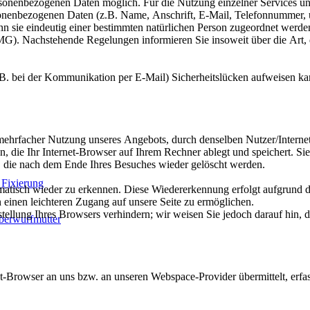
rsonenbezogenen Daten möglich. Für die Nutzung einzelner Services un
ersonenbezogenen Daten (z.B. Name, Anschrift, E-Mail, Telefonnummer
nn sie eindeutig einer bestimmten natürlichen Person zugeordnet werde
). Nachstehende Regelungen informieren Sie insoweit über die Art,
. B. bei der Kommunikation per E-Mail) Sicherheitslücken aufweisen kan
ehrfacher Nutzung unseres Angebots, durch denselben Nutzer/Internet
n, die Ihr Internet-Browser auf Ihrem Rechner ablegt und speichert. Sie
", die nach dem Ende Ihres Besuches wieder gelöscht werden.
 Fixierung
matisch wieder zu erkennen. Diese Wiedererkennung erfolgt aufgrund de
einen leichteren Zugang auf unsere Seite zu ermöglichen.
stellung Ihres Browsers verhindern; wir weisen Sie jedoch darauf hin, d
berwurfmutter
-Browser an uns bzw. an unseren Webspace-Provider übermittelt, erfass